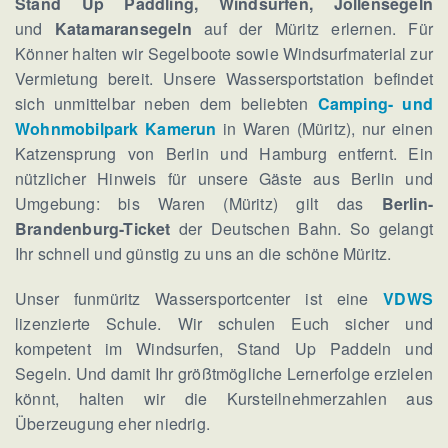
Stand Up Paddling, Windsurfen, Jollensegeln
und
Katamaransegeln
auf der Müritz erlernen. Für
Könner halten wir Segelboote sowie Windsurfmaterial zur
Vermietung bereit. Unsere Wassersportstation befindet
sich unmittelbar neben dem beliebten
Camping- und
Wohnmobilpark Kamerun
in Waren (Müritz), nur einen
Katzensprung von Berlin und Hamburg entfernt. Ein
nützlicher Hinweis für unsere Gäste aus Berlin und
Umgebung: bis Waren (Müritz) gilt das
Berlin-
Brandenburg-Ticket
der Deutschen Bahn. So gelangt
Ihr schnell und günstig zu uns an die schöne Müritz.
Unser funmüritz Wassersportcenter ist eine
VDWS
lizenzierte Schule. Wir schulen Euch sicher und
kompetent im Windsurfen, Stand Up Paddeln und
Segeln. Und damit Ihr größtmögliche Lernerfolge erzielen
könnt, halten wir die Kursteilnehmerzahlen aus
Überzeugung eher niedrig.