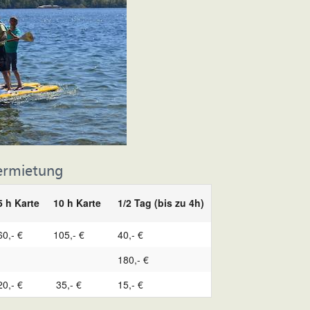
Vermietung
5 h Karte
10 h Karte
1/2 Tag (bis zu 4h)
60,- €
105,- €
40,- €
180,- €
20,- €
35,- €
15,- €