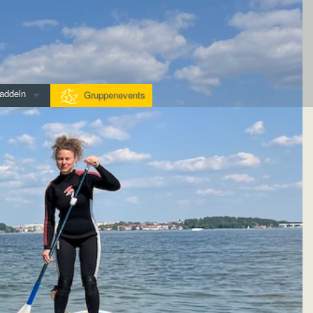
addeln
Gruppenevents