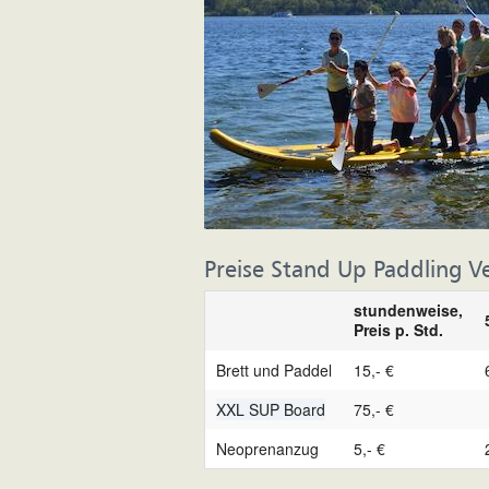
Preise Stand Up Paddling 
stundenweise,
Preis p. Std.
Brett und Paddel
15,- €
XXL SUP Board
75,- €
Neoprenanzug
5,- €