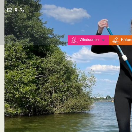
Windsurfen
Katam
Kurse
Kurse
Vermietung
Vermietung