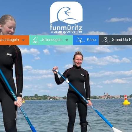
aransegeln
Jollensegeln
Kanu
Stand Up P
Kurse
Kurse
Vermietung
Vermietung
Touren