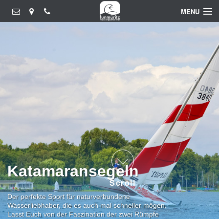
MENU
Windsurfen
Katamaransegeln
Jollensegeln
Kanu
Stand Up Paddeln
Gruppenevents
Katamaransegeln
Scroll
Der perfekte Sport für naturverbundene
Wasserliebhaber, die es auch mal schneller mögen.
Lasst Euch von der Faszination der zwei Rümpfe