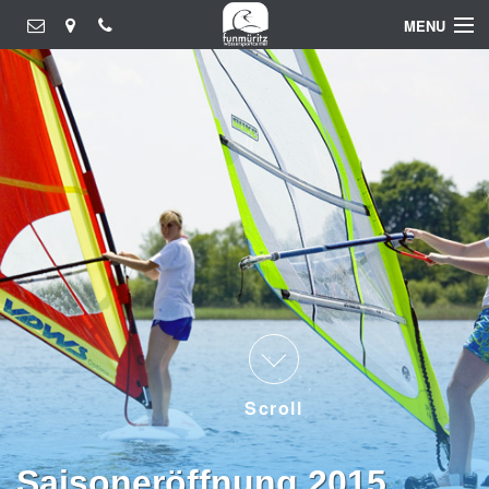
MENU
Windsurfen
Katamaransegeln
Jollensegeln
Kanu
Stand Up Paddeln
Gruppenevents
Scroll
Saisoneröffnung 2015